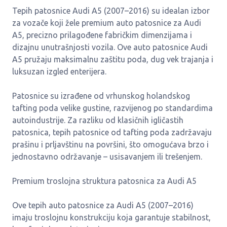
Tepih patosnice Audi A5 (2007–2016) su idealan izbor
za vozače koji žele premium auto patosnice za Audi
A5, precizno prilagođene fabričkim dimenzijama i
dizajnu unutrašnjosti vozila. Ove auto patosnice Audi
A5 pružaju maksimalnu zaštitu poda, dug vek trajanja i
luksuzan izgled enterijera.
Patosnice su izrađene od vrhunskog holandskog
tafting poda velike gustine, razvijenog po standardima
autoindustrije. Za razliku od klasičnih igličastih
patosnica, tepih patosnice od tafting poda zadržavaju
prašinu i prljavštinu na površini, što omogućava brzo i
jednostavno održavanje – usisavanjem ili trešenjem.
Premium troslojna struktura patosnica za Audi A5
Ove tepih auto patosnice za Audi A5 (2007–2016)
imaju troslojnu konstrukciju koja garantuje stabilnost,