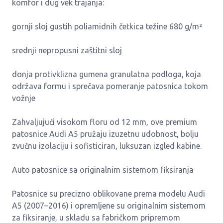
komfor i dug vek trajanja:
gornji sloj gustih poliamidnih četkica težine 680 g/m²
srednji nepropusni zaštitni sloj
donja protivklizna gumena granulatna podloga, koja
održava formu i sprečava pomeranje patosnica tokom
vožnje
Zahvaljujući visokom floru od 12 mm, ove premium
patosnice Audi A5 pružaju izuzetnu udobnost, bolju
zvučnu izolaciju i sofisticiran, luksuzan izgled kabine.
Auto patosnice sa originalnim sistemom fiksiranja
Patosnice su precizno oblikovane prema modelu Audi
A5 (2007–2016) i opremljene su originalnim sistemom
za fiksiranje, u skladu sa fabričkom pripremom