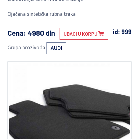
Ojačana sintetička rubna traka
id: 999
Cena
: 4980 din
UBACI U KORPU
Grupa prozivoda
AUDI