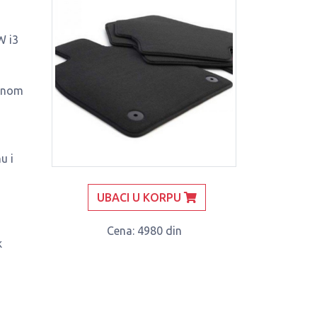
,
W i3
ivnom
u i
UBACI U KORPU
Cena
: 4980 din
k