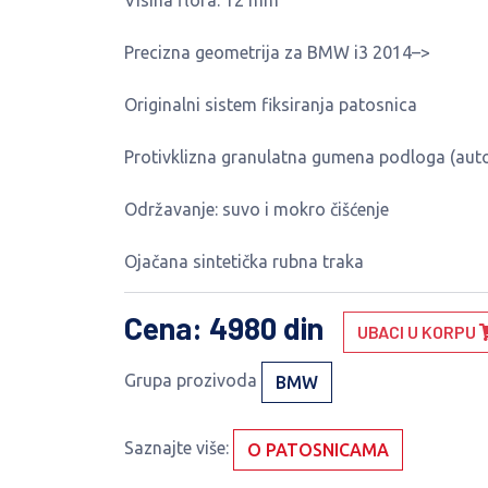
Visina flora: 12 mm
Precizna geometrija za BMW i3 2014–>
Originalni sistem fiksiranja patosnica
Protivklizna granulatna gumena podloga (auto
Održavanje: suvo i mokro čišćenje
Ojačana sintetička rubna traka
Cena
: 4980 din
UBACI U KORPU
Grupa prozivoda
BMW
Saznajte više:
O PATOSNICAMA