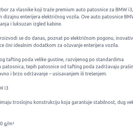
zbor za vlasnike koji traže premium auto patosnice za BMW i3
dizajnu enterijera električnog vozila. Ove auto patosnice BM
nja i luksuzan izgled kabine.
proizvodi se do danas, poznat po električnom pogonu, inovat
ice čini idealnim dodatkom za očuvanje enterijera vozila.
g tafting poda velike gustine, razvijenog po standardima
tih patosnica, tepih patosnice od tafting poda zadržavaju prašin
vno i brzo održavanje – usisavanjem ili trešenjem.
W i3
maju troslojnu konstrukciju koja garantuje stabilnost, dug ve
80 g/m²