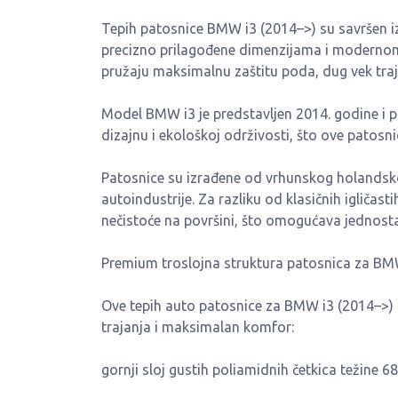
Tepih patosnice BMW i3 (2014–>) su savršen i
precizno prilagođene dimenzijama i modernom 
pružaju maksimalnu zaštitu poda, dug vek traja
Model BMW i3 je predstavljen 2014. godine i 
dizajnu i ekološkoj održivosti, što ove patosn
Patosnice su izrađene od vrhunskog holandsko
autoindustrije. Za razliku od klasičnih igličas
nečistoće na površini, što omogućava jednosta
Premium troslojna struktura patosnica za BM
Ove tepih auto patosnice za BMW i3 (2014–>) i
trajanja i maksimalan komfor:
gornji sloj gustih poliamidnih četkica težine 6