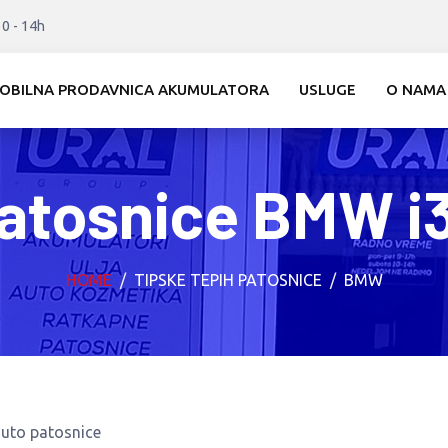
10 - 14h
OBILNA PRODAVNICA AKUMULATORA
USLUGE
O NAMA
atosnice BMW i
HOME
TIPSKE TEPIH PATOSNICE
BMW
auto patosnice