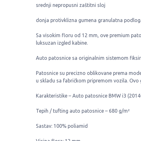
srednji nepropusni zaštitni sloj
donja protivklizna gumena granulatna podlog
Sa visokim floru od 12 mm, ove premium patos
luksuzan izgled kabine.
Auto patosnice sa originalnim sistemom fiksi
Patosnice su precizno oblikovane prema model
u skladu sa fabričkom pripremom vozila. Ovo ga
Karakteristike – Auto patosnice BMW i3 (2014
Tepih / tufting auto patosnice – 680 g/m²
Sastav: 100% poliamid