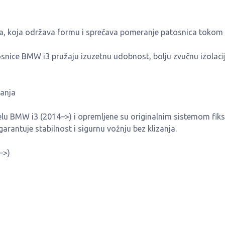
a, koja održava formu i sprečava pomeranje patosnica tokom
nice BMW i3 pružaju izuzetnu udobnost, bolju zvučnu izolacij
ranja
u BMW i3 (2014–>) i opremljene su originalnim sistemom fiksi
rantuje stabilnost i sigurnu vožnju bez klizanja.
–>)