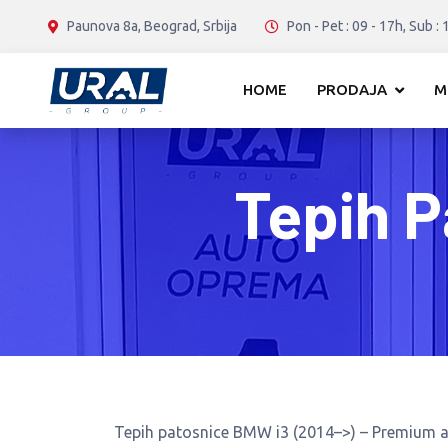
Paunova 8a, Beograd, Srbija
Pon - Pet : 09 - 17h, Sub : 
HOME
PRODAJA
M
Tepih P
Tepih patosnice BMW i3 (2014–>) – Premium 