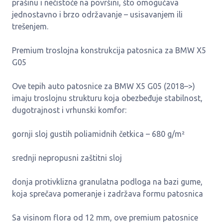
prašinu i nečistoće na površini, što omogućava
jednostavno i brzo održavanje – usisavanjem ili
trešenjem.
Premium troslojna konstrukcija patosnica za BMW X5
G05
Ove tepih auto patosnice za BMW X5 G05 (2018–>)
imaju troslojnu strukturu koja obezbeđuje stabilnost,
dugotrajnost i vrhunski komfor:
gornji sloj gustih poliamidnih četkica – 680 g/m²
srednji nepropusni zaštitni sloj
donja protivklizna granulatna podloga na bazi gume,
koja sprečava pomeranje i zadržava formu patosnica
Sa visinom flora od 12 mm, ove premium patosnice