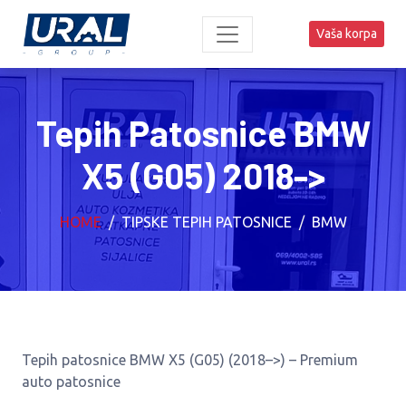
Vaša korpa
Tepih Patosnice BMW
X5 (G05) 2018->
HOME
TIPSKE TEPIH PATOSNICE
BMW
Tepih patosnice BMW X5 (G05) (2018–>) – Premium
auto patosnice