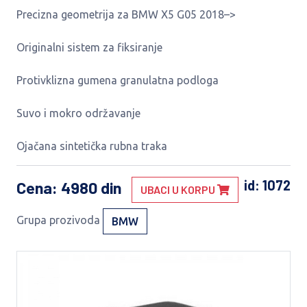
Precizna geometrija za BMW X5 G05 2018–>
Originalni sistem za fiksiranje
Protivklizna gumena granulatna podloga
Suvo i mokro održavanje
Ojačana sintetička rubna traka
id: 1072
Cena
: 4980 din
UBACI U KORPU
Grupa prozivoda
BMW