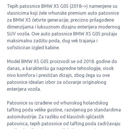
Tepih patosnice BMW X5 G05 (2018–>) namenjene su
vlasnicima koji žele vrhunske premium auto patosnice
za BMW X5 četvrte generacije, precizno prilagođene
dimenzijama i luksuznom dizajnu enterijera modernog
SUV vozila. Ove auto patosnice BMW X5 G05 pružaju
maksimalnu zaštitu poda, dug vek trajanja i
sofisticiran izgled kabine.
Model BMW X5 G05 proizvodi se od 2018. godine do
danas, a karakterišu ga napredne tehnologije, visok
nivo komfora i prestižan dizajn, zbog čega su ove
patosnice idealan izbor za očuvanje originalnog
enterijera vozila.
Patosnice su izrađene od vrhunskog holandskog
tafting poda velike gustine, razvijenog po standardima
autoindustrije. Za razliku od klasičnih igličastih
patosnica, tepih patosnice od tafting poda zadržavaju