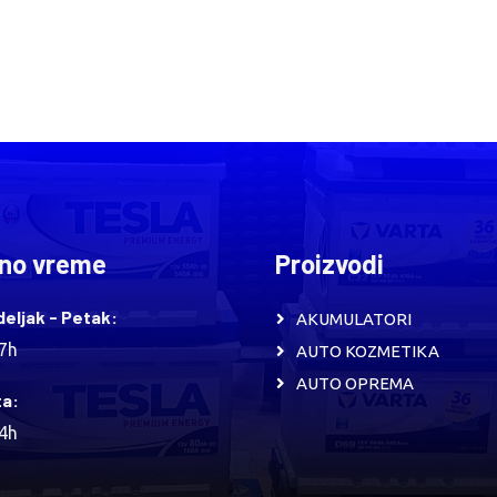
no vreme
Proizvodi
eljak - Petak:
AKUMULATORI
17h
AUTO KOZMETIKA
AUTO OPREMA
a:
14h