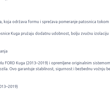
a, koja održava formu i sprečava pomeranje patosnica tokom
nice Kuga pružaju dodatnu udobnost, bolju zvučnu izolaciju 
ranja
lu FORD Kuga (2013–2019) i opremljene originalnim sistemo
ozila. Ovo garantuje stabilnost, sigurnost i bezbednu vožnju b
2013–2019)