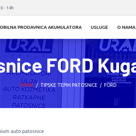
10 - 14h
OBILNA PRODAVNICA AKUMULATORA
USLUGE
O NAMA
snice FORD Kug
HOME
TIPSKE TEPIH PATOSNICE
FORD
mium auto patosnice