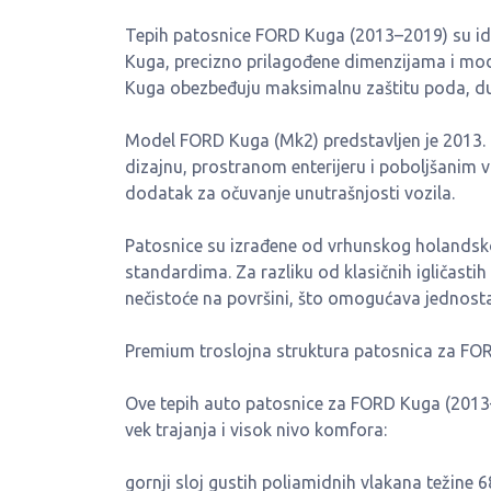
Tepih patosnice FORD Kuga (2013–2019) su ide
Kuga, precizno prilagođene dimenzijama i mo
Kuga obezbeđuju maksimalnu zaštitu poda, dug 
Model FORD Kuga (Mk2) predstavljen je 2013.
dizajnu, prostranom enterijeru i poboljšanim 
dodatak za očuvanje unutrašnjosti vozila.
Patosnice su izrađene od vrhunskog holandskog
standardima. Za razliku od klasičnih igličasti
nečistoće na površini, što omogućava jednosta
Premium troslojna struktura patosnica za FO
Ove tepih auto patosnice za FORD Kuga (2013–
vek trajanja i visok nivo komfora:
gornji sloj gustih poliamidnih vlakana težine 