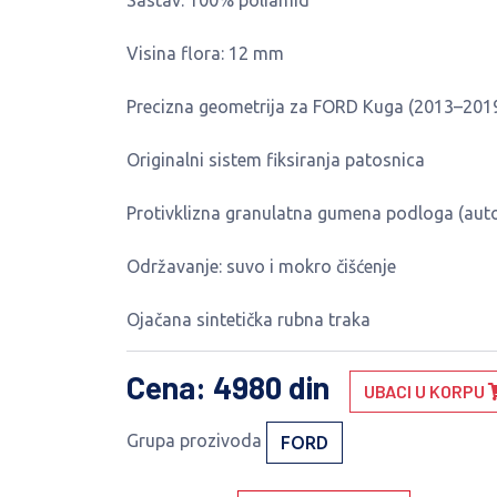
Sastav: 100% poliamid
Visina flora: 12 mm
Precizna geometrija za FORD Kuga (2013–201
Originalni sistem fiksiranja patosnica
Protivklizna granulatna gumena podloga (auto
Održavanje: suvo i mokro čišćenje
Ojačana sintetička rubna traka
Cena
: 4980 din
UBACI U KORPU
Grupa prozivoda
FORD