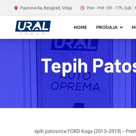
Paunova 8a, Beograd, Srbija
Pon - Pet : 09 - 17h, Sub : 
HOME
PRODAJA
M
Tepih Pato
epih patosnice FORD Kuga (2013–2019) – Pre