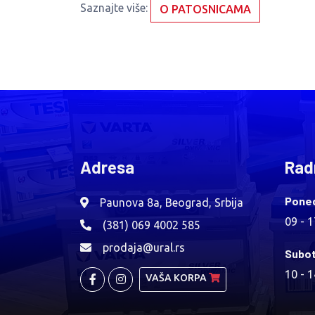
Saznajte više:
O PATOSNICAMA
Adresa
Rad
Poned
Paunova 8a, Beograd, Srbija
09 - 
(381) 069 4002 585
prodaja@ural.rs
Subot
10 - 
VAŠA KORPA