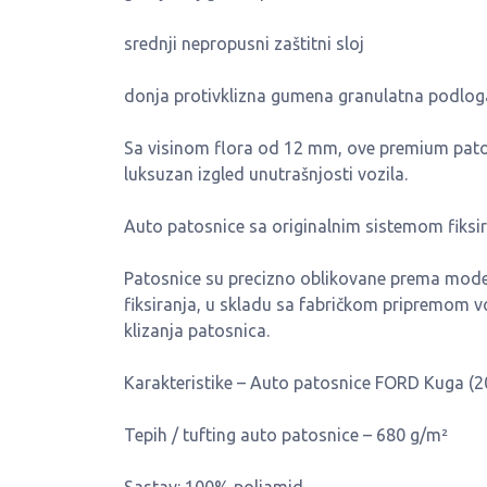
srednji nepropusni zaštitni sloj
donja protivklizna gumena granulatna podlog
Sa visinom flora od 12 mm, ove premium patos
luksuzan izgled unutrašnjosti vozila.
Auto patosnice sa originalnim sistemom fiksi
Patosnice su precizno oblikovane prema mode
fiksiranja, u skladu sa fabričkom pripremom v
klizanja patosnica.
Karakteristike – Auto patosnice FORD Kuga (
Tepih / tufting auto patosnice – 680 g/m²