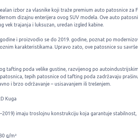
alan izbor za vlasnike koji traže premium auto patosnice za 
dernom dizajnu enterijera ovog SUV modela. Ove auto patosn
vek trajanja i luksuzan, uredan izgled kabine.
 godine i proizvodio se do 2019. godine, poznat po moderni
voznim karakteristikama. Upravo zato, ove patosnice su savrš
 tafting poda velike gustine, razvijenog po autoindustrijski
h patosnica, tepih patosnice od tafting poda zadržavaju prašinu
vno i brzo održavanje – usisavanjem ili trešenjem.
RD Kuga
2019) imaju troslojnu konstrukciju koja garantuje stabilnost,
680 g/m²