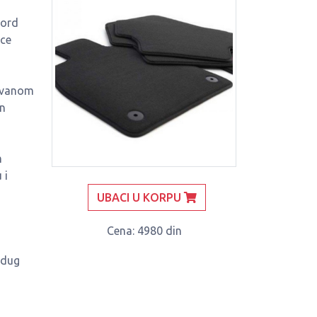
Ford
ice
zovanom
en
m
 i
UBACI U KORPU
Cena
: 4980 din
 dug