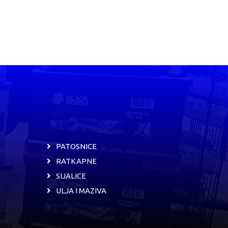
PATOSNICE
RATKAPNE
SIJALICE
ULJA I MAZIVA