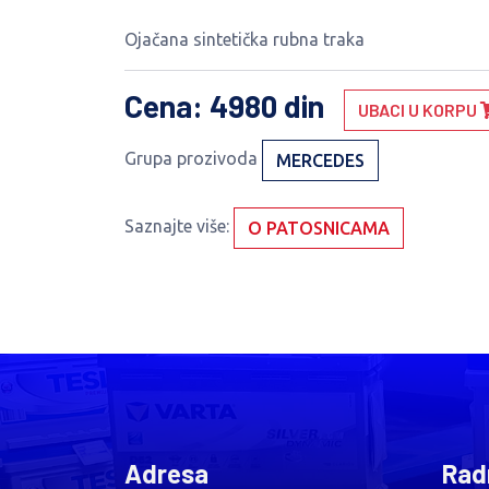
Ojačana sintetička rubna traka
Cena
: 4980 din
UBACI U KORPU
Grupa prozivoda
MERCEDES
Saznajte više:
O PATOSNICAMA
Adresa
Rad