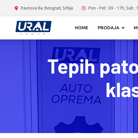
Paunova 8a, Beograd, Srbija
Pon - Pet : 09 - 17h, Sub : 
HOME
PRODAJA
M
Tepih pat
kla