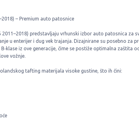
–2018) – Premium auto patosnice
2011–2018) predstavljaju vrhunski izbor auto patosnica za sv
je u enterijer i dug vek trajanja. Dizajnirane su posebno za p
‑klase iz ove generacije, čime se postiže optimalna zaštita o
love vožnje.
andskog tafting materijala visoke gustine, što ih čini:
toće