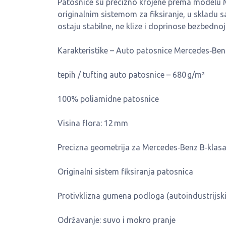
Patosnice su precizno krojene prema modelu 
originalnim sistemom za fiksiranje, u skladu 
ostaju stabilne, ne klize i doprinose bezbednoj
Karakteristike – Auto patosnice Mercedes‑Ben
tepih / tufting auto patosnice – 680 g/m²
100% poliamidne patosnice
Visina flora: 12 mm
Precizna geometrija za Mercedes‑Benz B‑kla
Originalni sistem fiksiranja patosnica
Protivklizna gumena podloga (autoindustrijsk
Održavanje: suvo i mokro pranje