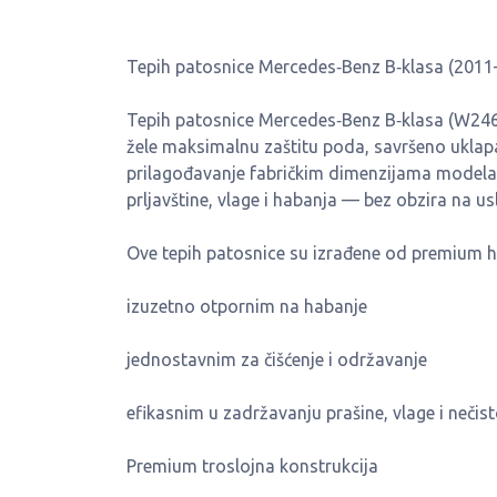
Tepih patosnice Mercedes‑Benz B‑klasa (2011
Tepih patosnice Mercedes‑Benz B‑klasa (W246 
žele maksimalnu zaštitu poda, savršeno uklapan
prilagođavanje fabričkim dimenzijama modela B
prljavštine, vlage i habanja — bez obzira na us
Ove tepih patosnice su izrađene od premium hol
izuzetno otpornim na habanje
jednostavnim za čišćenje i održavanje
efikasnim u zadržavanju prašine, vlage i nečis
Premium troslojna konstrukcija