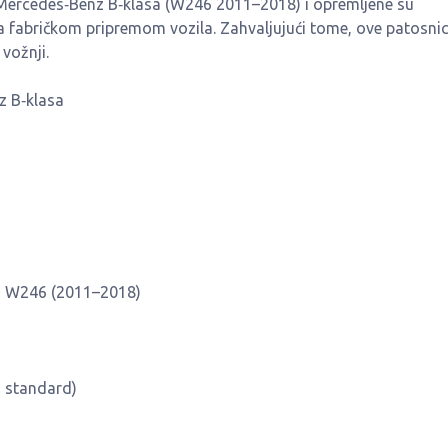
Mercedes‑Benz B‑klasa (W246 2011–2018) i opremljene su
sa fabričkom pripremom vozila. Zahvaljujući tome, ove patosni
 vožnji.
z B‑klasa
sa W246 (2011–2018)
i standard)