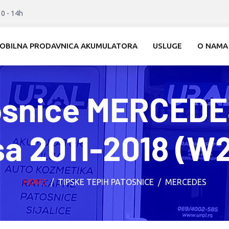
10 - 14h
OBILNA PRODAVNICA AKUMULATORA
USLUGE
O NAMA
osnice MERCED
sa 2011-2018 (W
HOME
TIPSKE TEPIH PATOSNICE
MERCEDES