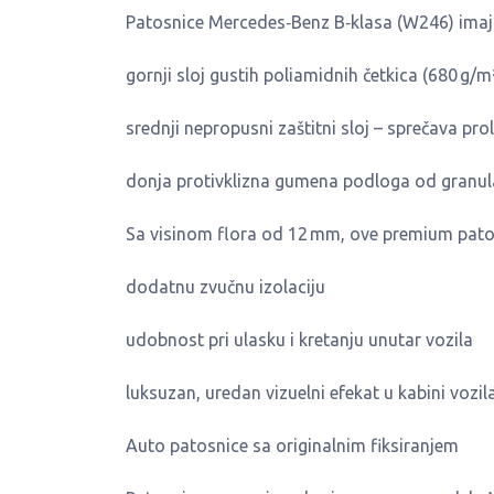
Patosnice Mercedes‑Benz B‑klasa (W246) imaju 
gornji sloj gustih poliamidnih četkica (680 g/m
srednji nepropusni zaštitni sloj – sprečava pr
donja protivklizna gumena podloga od granula
Sa visinom flora od 12 mm, ove premium pato
dodatnu zvučnu izolaciju
udobnost pri ulasku i kretanju unutar vozila
luksuzan, uredan vizuelni efekat u kabini vozil
Auto patosnice sa originalnim fiksiranjem