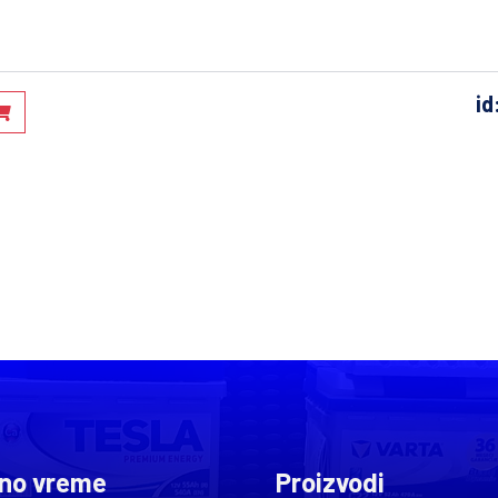
id
no vreme
Proizvodi