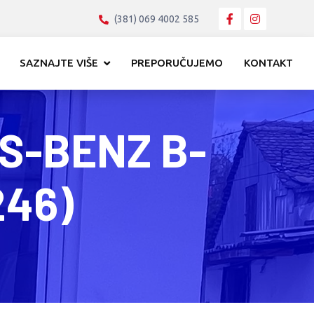
(381) 069 4002 585
SAZNAJTE VIŠE
PREPORUČUJEMO
KONTAKT
ES-BENZ B-
246)