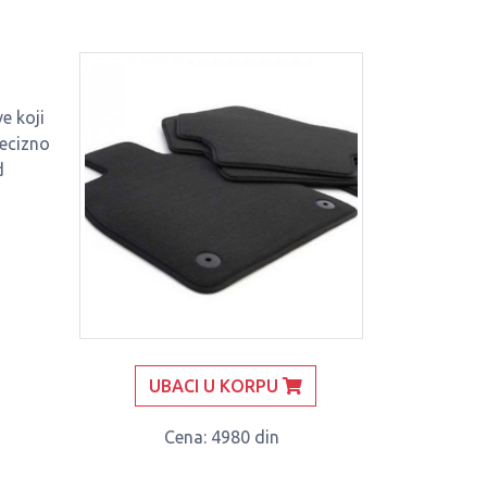
e koji
recizno
d
UBACI U KORPU
Cena
: 4980 din