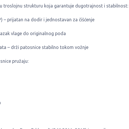
troslojnu strukturu koja garantuje dugotrajnost i stabilnost:
²) – prijatan na dodir i jednostavan za čišćenje
olazak vlage do originalnog poda
ta – drži patosnice stabilno tokom vožnje
snice pružaju:
a