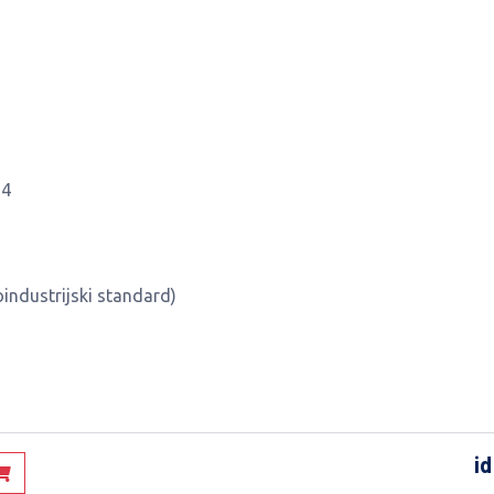
14
industrijski standard)
id