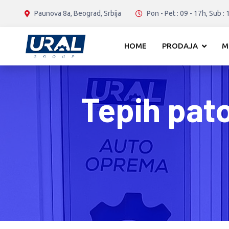
Paunova 8a, Beograd, Srbija
Pon - Pet : 09 - 17h, Sub : 
HOME
PRODAJA
M
Tepih pat