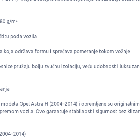
680 g/m²
štitu poda vozila
a koja održava formu i sprečava pomeranje tokom vožnje
ice pružaju bolju zvučnu izolaciju, veću udobnost i luksuzan
ranja
modela Opel Astra H (2004–2014) i opremljene su originalnim
premom vozila. Ovo garantuje stabilnost i sigurnost bez kliza
 (2004–2014)