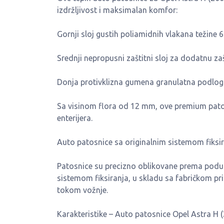
izdržljivost i maksimalan komfor:
Gornji sloj gustih poliamidnih vlakana težine 
Srednji nepropusni zaštitni sloj za dodatnu za
Donja protivklizna gumena granulatna podlog
Sa visinom flora od 12 mm, ove premium patosn
enterijera.
Auto patosnice sa originalnim sistemom fiksi
Patosnice su precizno oblikovane prema podu 
sistemom fiksiranja, u skladu sa fabričkom pri
tokom vožnje.
Karakteristike – Auto patosnice Opel Astra H