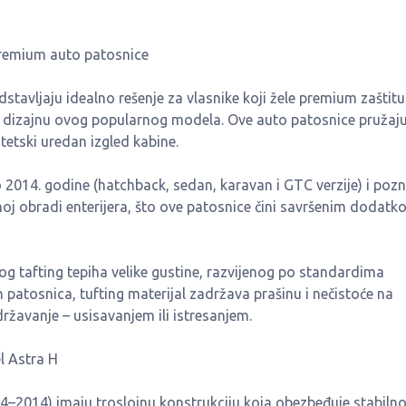
Premium auto patosnice
tavljaju idealno rešenje za vlasnike koji žele premium zaštitu
 i dizajnu ovog popularnog modela. Ove auto patosnice pružaj
tetski uredan izgled kabine.
2014. godine (hatchback, sedan, karavan i GTC verzije) i pozn
noj obradi enterijera, što ove patosnice čini savršenim dodatk
g tafting tepiha velike gustine, razvijenog po standardima
ih patosnica, tufting materijal zadržava prašinu i nečistoće na
ržavanje – usisavanjem ili istresanjem.
l Astra H
4–2014) imaju troslojnu konstrukciju koja obezbeđuje stabilno