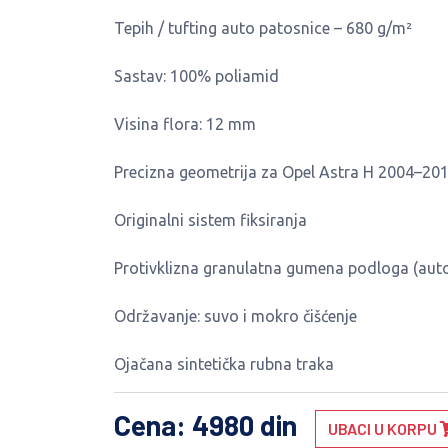
Tepih / tufting auto patosnice – 680 g/m²
Sastav: 100% poliamid
Visina flora: 12 mm
Precizna geometrija za Opel Astra H 2004–20
Originalni sistem fiksiranja
Protivklizna granulatna gumena podloga (auto
Održavanje: suvo i mokro čišćenje
Ojačana sintetička rubna traka
Cena
: 4980 din
UBACI U KORPU