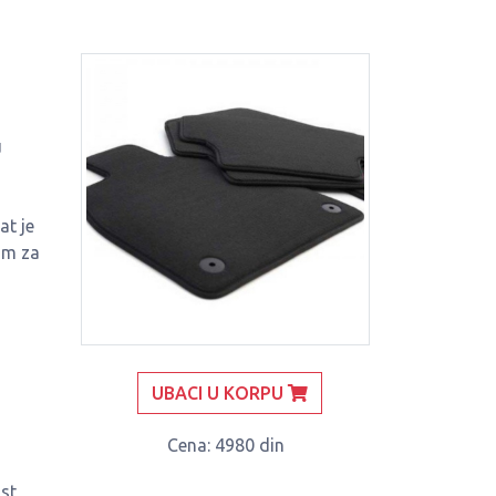
u
at je
om za
UBACI U KORPU
Cena
: 4980 din
st,