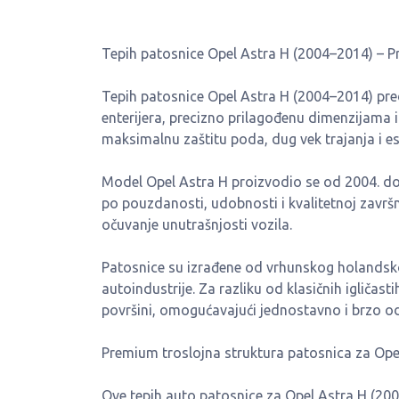
Tepih patosnice Opel Astra H (2004–2014) – 
Tepih patosnice Opel Astra H (2004–2014) preds
enterijera, precizno prilagođenu dimenzijama
maksimalnu zaštitu poda, dug vek trajanja i es
Model Opel Astra H proizvodio se od 2004. do 
po pouzdanosti, udobnosti i kvalitetnoj završ
očuvanje unutrašnjosti vozila.
Patosnice su izrađene od vrhunskog holandsko
autoindustrije. Za razliku od klasičnih igličast
površini, omogućavajući jednostavno i brzo od
Premium troslojna struktura patosnica za Ope
Ove tepih auto patosnice za Opel Astra H (200