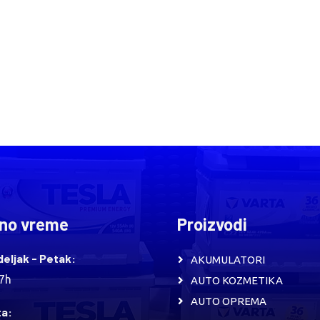
no vreme
Proizvodi
eljak - Petak:
AKUMULATORI
17h
AUTO KOZMETIKA
AUTO OPREMA
a: