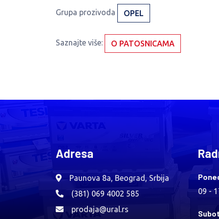
Grupa prozivoda
OPEL
Saznajte više:
O PATOSNICAMA
Adresa
Rad
Poned
Paunova 8a, Beograd, Srbija
09 - 
(381) 069 4002 585
prodaja@ural.rs
Subot