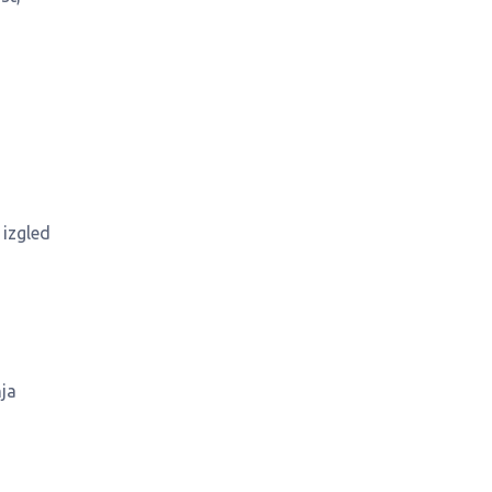
 izgled
nja