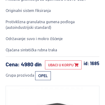
Originalni sistem fiksiranja
Protivklizna granulatna gumena podloga
(autoindustrijski standard)
Održavanje: suvo i mokro čišćenje
Ojačana sintetička rubna traka
id: 1685
Cena
: 4980 din
UBACI U KORPU
Grupa prozivoda
OPEL