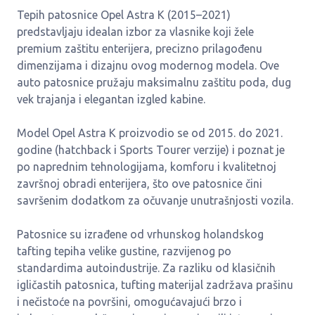
Tepih patosnice Opel Astra K (2015–2021)
predstavljaju idealan izbor za vlasnike koji žele
premium zaštitu enterijera, precizno prilagođenu
dimenzijama i dizajnu ovog modernog modela. Ove
auto patosnice pružaju maksimalnu zaštitu poda, dug
vek trajanja i elegantan izgled kabine.
Model Opel Astra K proizvodio se od 2015. do 2021.
godine (hatchback i Sports Tourer verzije) i poznat je
po naprednim tehnologijama, komforu i kvalitetnoj
završnoj obradi enterijera, što ove patosnice čini
savršenim dodatkom za očuvanje unutrašnjosti vozila.
Patosnice su izrađene od vrhunskog holandskog
tafting tepiha velike gustine, razvijenog po
standardima autoindustrije. Za razliku od klasičnih
igličastih patosnica, tufting materijal zadržava prašinu
i nečistoće na površini, omogućavajući brzo i