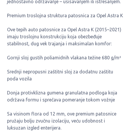
jednostavno održavanje – usisavanjem ili istresanjem.
Premium troslojna struktura patosnica za Opel Astra K
Ove tepih auto patosnice za Opel Astra K (2015–2021)
imaju troslojnu konstrukciju koja obezbeđuje
stabilnost, dug vek trajanja i maksimalan komfor:
Gornji sloj gustih poliamidnih vlakana težine 680 g/m²
Srednji nepropusni zaštitni sloj za dodatnu zaštitu
poda vozila
Donja protivklizna gumena granulatna podloga koja
održava formu i sprečava pomeranje tokom vožnje
Sa visinom flora od 12 mm, ove premium patosnice
pružaju bolju zvučnu izolaciju, veću udobnost i
luksuzan izgled enterijera.