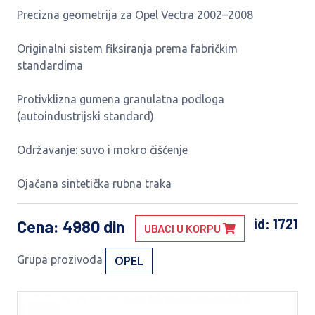
Precizna geometrija za Opel Vectra 2002–2008
Originalni sistem fiksiranja prema fabričkim
standardima
Protivklizna gumena granulatna podloga
(autoindustrijski standard)
Održavanje: suvo i mokro čišćenje
Ojačana sintetička rubna traka
id: 1721
Cena
: 4980 din
UBACI U KORPU
Grupa prozivoda
OPEL