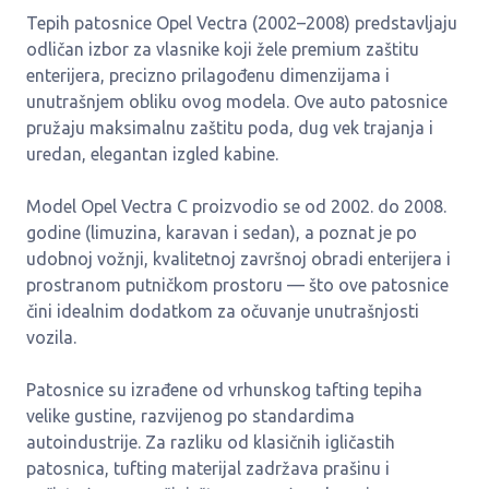
Tepih patosnice Opel Vectra (2002–2008) predstavljaju
odličan izbor za vlasnike koji žele premium zaštitu
enterijera, precizno prilagođenu dimenzijama i
unutrašnjem obliku ovog modela. Ove auto patosnice
pružaju maksimalnu zaštitu poda, dug vek trajanja i
uredan, elegantan izgled kabine.
Model Opel Vectra C proizvodio se od 2002. do 2008.
godine (limuzina, karavan i sedan), a poznat je po
udobnoj vožnji, kvalitetnoj završnoj obradi enterijera i
prostranom putničkom prostoru — što ove patosnice
čini idealnim dodatkom za očuvanje unutrašnjosti
vozila.
Patosnice su izrađene od vrhunskog tafting tepiha
velike gustine, razvijenog po standardima
autoindustrije. Za razliku od klasičnih igličastih
patosnica, tufting materijal zadržava prašinu i