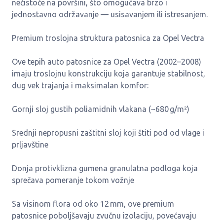
nečistoće na površini, što omogućava brzo i
jednostavno održavanje — usisavanjem ili istresanjem.
Premium troslojna struktura patosnica za Opel Vectra
Ove tepih auto patosnice za Opel Vectra (2002–2008)
imaju troslojnu konstrukciju koja garantuje stabilnost,
dug vek trajanja i maksimalan komfor:
Gornji sloj gustih poliamidnih vlakana (~680 g/m²)
Srednji nepropusni zaštitni sloj koji štiti pod od vlage i
prljavštine
Donja protivklizna gumena granulatna podloga koja
sprečava pomeranje tokom vožnje
Sa visinom flora od oko 12 mm, ove premium
patosnice poboljšavaju zvučnu izolaciju, povećavaju