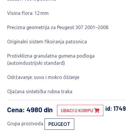
Visina flora: 12 mm
Precizna geometrija za Peugeot 307 2001–2008
Originalni sistem fiksiranja patosnica
Protivklizna granulatna gumena podloga
(autoindustrijski standard)
Održavanje: suvo i mokro čišćenje
Ojačana sintetička rubna traka
id: 1749
Cena
: 4980 din
UBACI U KORPU
Grupa prozivoda
PEUGEOT