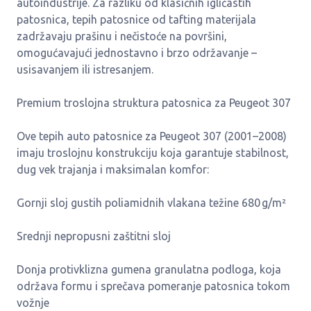
autoindustrije. Za razliku od klasičnih igličastih
patosnica, tepih patosnice od tafting materijala
zadržavaju prašinu i nečistoće na površini,
omogućavajući jednostavno i brzo održavanje –
usisavanjem ili istresanjem.
Premium troslojna struktura patosnica za Peugeot 307
Ove tepih auto patosnice za Peugeot 307 (2001–2008)
imaju troslojnu konstrukciju koja garantuje stabilnost,
dug vek trajanja i maksimalan komfor:
Gornji sloj gustih poliamidnih vlakana težine 680 g/m²
Srednji nepropusni zaštitni sloj
Donja protivklizna gumena granulatna podloga, koja
održava formu i sprečava pomeranje patosnica tokom
vožnje