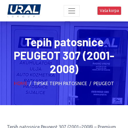
Vaša korpa
Tepih patosnice
PEUGEOT 307 (2001-
2008)
HOME
TIPSKE TEPIH PATOSNICE
PEUGEOT
Tepih patosnice Peugeot 307 (2001–2008) – Premium