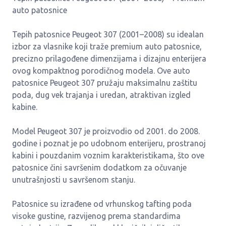
auto patosnice
Tepih patosnice Peugeot 307 (2001–2008) su idealan
izbor za vlasnike koji traže premium auto patosnice,
precizno prilagođene dimenzijama i dizajnu enterijera
ovog kompaktnog porodičnog modela. Ove auto
patosnice Peugeot 307 pružaju maksimalnu zaštitu
poda, dug vek trajanja i uredan, atraktivan izgled
kabine.
Model Peugeot 307 je proizvodio od 2001. do 2008.
godine i poznat je po udobnom enterijeru, prostranoj
kabini i pouzdanim voznim karakteristikama, što ove
patosnice čini savršenim dodatkom za očuvanje
unutrašnjosti u savršenom stanju.
Patosnice su izrađene od vrhunskog tafting poda
visoke gustine, razvijenog prema standardima