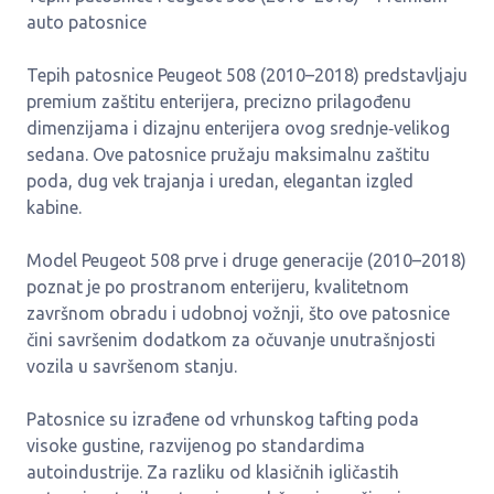
auto patosnice
Tepih patosnice Peugeot 508 (2010–2018) predstavljaju
premium zaštitu enterijera, precizno prilagođenu
dimenzijama i dizajnu enterijera ovog srednje‑velikog
sedana. Ove patosnice pružaju maksimalnu zaštitu
poda, dug vek trajanja i uredan, elegantan izgled
kabine.
Model Peugeot 508 prve i druge generacije (2010–2018)
poznat je po prostranom enterijeru, kvalitetnom
završnom obradu i udobnoj vožnji, što ove patosnice
čini savršenim dodatkom za očuvanje unutrašnjosti
vozila u savršenom stanju.
Patosnice su izrađene od vrhunskog tafting poda
visoke gustine, razvijenog po standardima
autoindustrije. Za razliku od klasičnih igličastih