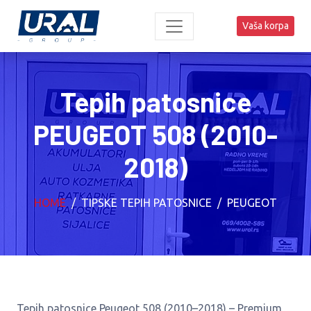
Vaša korpa
Tepih patosnice
PEUGEOT 508 (2010-
2018)
HOME
TIPSKE TEPIH PATOSNICE
PEUGEOT
Tepih patosnice Peugeot 508 (2010–2018) – Premium