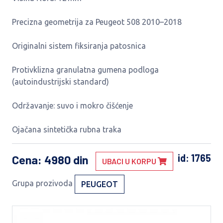
Precizna geometrija za Peugeot 508 2010–2018
Originalni sistem fiksiranja patosnica
Protivklizna granulatna gumena podloga
(autoindustrijski standard)
Održavanje: suvo i mokro čišćenje
Ojačana sintetička rubna traka
id: 1765
Cena
: 4980 din
UBACI U KORPU
Grupa prozivoda
PEUGEOT