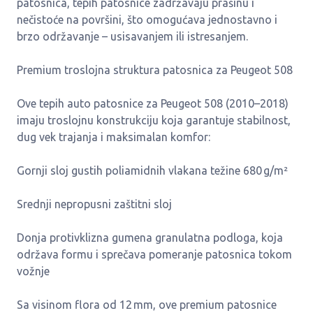
patosnica, tepih patosnice zadržavaju prašinu i
nečistoće na površini, što omogućava jednostavno i
brzo održavanje – usisavanjem ili istresanjem.
Premium troslojna struktura patosnica za Peugeot 508
Ove tepih auto patosnice za Peugeot 508 (2010–2018)
imaju troslojnu konstrukciju koja garantuje stabilnost,
dug vek trajanja i maksimalan komfor:
Gornji sloj gustih poliamidnih vlakana težine 680 g/m²
Srednji nepropusni zaštitni sloj
Donja protivklizna gumena granulatna podloga, koja
održava formu i sprečava pomeranje patosnica tokom
vožnje
Sa visinom flora od 12 mm, ove premium patosnice