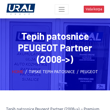
Vaša korpa
Tepih patosnice
PEUGEOT Partner
(2008->)
HOME
TIPSKE TEPIH PATOSNICE
PEUGEOT
Tepih patosnice Peugeot Partner (2008–>) – Premium