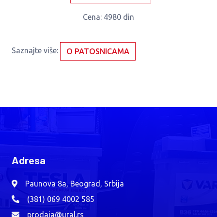
Cena
: 4980 din
Saznajte više:
O PATOSNICAMA
Adresa
Paunova 8a, Beograd, Srbija
(381) 069 4002 585
prodaja@ural.rs