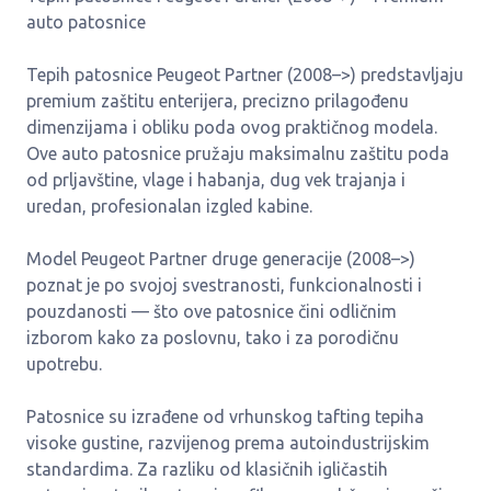
auto patosnice
Tepih patosnice Peugeot Partner (2008–>) predstavljaju
premium zaštitu enterijera, precizno prilagođenu
dimenzijama i obliku poda ovog praktičnog modela.
Ove auto patosnice pružaju maksimalnu zaštitu poda
od prljavštine, vlage i habanja, dug vek trajanja i
uredan, profesionalan izgled kabine.
Model Peugeot Partner druge generacije (2008–>)
poznat je po svojoj svestranosti, funkcionalnosti i
pouzdanosti — što ove patosnice čini odličnim
izborom kako za poslovnu, tako i za porodičnu
upotrebu.
Patosnice su izrađene od vrhunskog tafting tepiha
visoke gustine, razvijenog prema autoindustrijskim
standardima. Za razliku od klasičnih igličastih