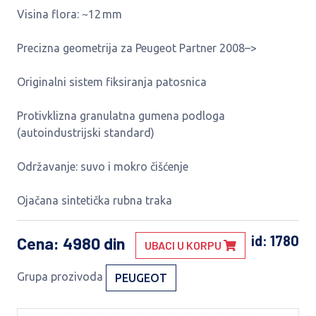
Visina flora: ~12 mm
Precizna geometrija za Peugeot Partner 2008–>
Originalni sistem fiksiranja patosnica
Protivklizna granulatna gumena podloga
(autoindustrijski standard)
Održavanje: suvo i mokro čišćenje
Ojačana sintetička rubna traka
id: 1780
Cena
: 4980 din
UBACI U KORPU
Grupa prozivoda
PEUGEOT