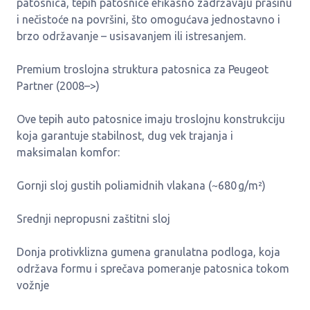
patosnica, tepih patosnice efikasno zadržavaju prašinu
i nečistoće na površini, što omogućava jednostavno i
brzo održavanje – usisavanjem ili istresanjem.
Premium troslojna struktura patosnica za Peugeot
Partner (2008–>)
Ove tepih auto patosnice imaju troslojnu konstrukciju
koja garantuje stabilnost, dug vek trajanja i
maksimalan komfor:
Gornji sloj gustih poliamidnih vlakana (~680 g/m²)
Srednji nepropusni zaštitni sloj
Donja protivklizna gumena granulatna podloga, koja
održava formu i sprečava pomeranje patosnica tokom
vožnje