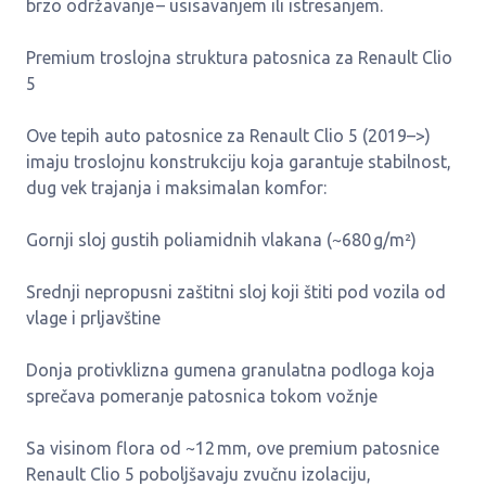
brzo održavanje – usisavanjem ili istresanjem.
Premium troslojna struktura patosnica za Renault Clio
5
Ove tepih auto patosnice za Renault Clio 5 (2019–>)
imaju troslojnu konstrukciju koja garantuje stabilnost,
dug vek trajanja i maksimalan komfor:
Gornji sloj gustih poliamidnih vlakana (~680 g/m²)
Srednji nepropusni zaštitni sloj koji štiti pod vozila od
vlage i prljavštine
Donja protivklizna gumena granulatna podloga koja
sprečava pomeranje patosnica tokom vožnje
Sa visinom flora od ~12 mm, ove premium patosnice
Renault Clio 5 poboljšavaju zvučnu izolaciju,