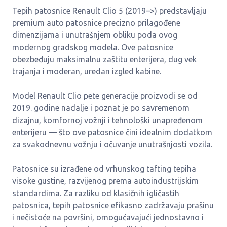
Tepih patosnice Renault Clio 5 (2019–>) predstavljaju
premium auto patosnice precizno prilagođene
dimenzijama i unutrašnjem obliku poda ovog
modernog gradskog modela. Ove patosnice
obezbeđuju maksimalnu zaštitu enterijera, dug vek
trajanja i moderan, uredan izgled kabine.
Model Renault Clio pete generacije proizvodi se od
2019. godine nadalje i poznat je po savremenom
dizajnu, komfornoj vožnji i tehnološki unapređenom
enterijeru — što ove patosnice čini idealnim dodatkom
za svakodnevnu vožnju i očuvanje unutrašnjosti vozila.
Patosnice su izrađene od vrhunskog tafting tepiha
visoke gustine, razvijenog prema autoindustrijskim
standardima. Za razliku od klasičnih igličastih
patosnica, tepih patosnice efikasno zadržavaju prašinu
i nečistoće na površini, omogućavajući jednostavno i