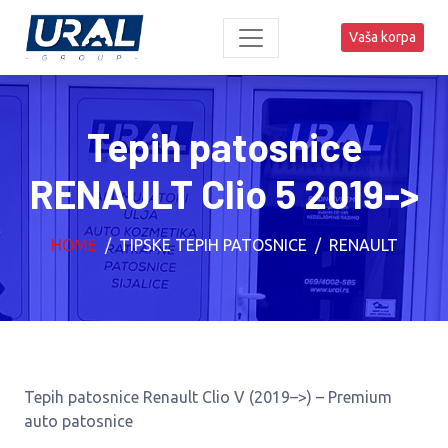
Vaša korpa
Tepih patosnice
RENAULT Clio 5 2019->
HOME
TIPSKE TEPIH PATOSNICE
RENAULT
Tepih patosnice Renault Clio V (2019–>) – Premium
auto patosnice