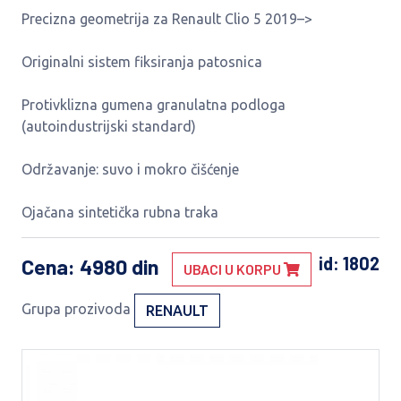
Precizna geometrija za Renault Clio 5 2019–>
Originalni sistem fiksiranja patosnica
Protivklizna gumena granulatna podloga
(autoindustrijski standard)
Održavanje: suvo i mokro čišćenje
Ojačana sintetička rubna traka
id: 1802
Cena
: 4980 din
UBACI U KORPU
Grupa prozivoda
RENAULT