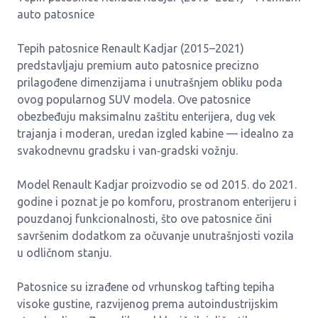
auto patosnice
Tepih patosnice Renault Kadjar (2015–2021)
predstavljaju premium auto patosnice precizno
prilagođene dimenzijama i unutrašnjem obliku poda
ovog popularnog SUV modela. Ove patosnice
obezbeđuju maksimalnu zaštitu enterijera, dug vek
trajanja i moderan, uredan izgled kabine — idealno za
svakodnevnu gradsku i van‑gradski vožnju.
Model Renault Kadjar proizvodio se od 2015. do 2021.
godine i poznat je po komforu, prostranom enterijeru i
pouzdanoj funkcionalnosti, što ove patosnice čini
savršenim dodatkom za očuvanje unutrašnjosti vozila
u odličnom stanju.
Patosnice su izrađene od vrhunskog tafting tepiha
visoke gustine, razvijenog prema autoindustrijskim