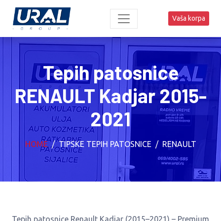
Vaša korpa
Tepih patosnice
RENAULT Kadjar 2015-
2021
HOME
TIPSKE TEPIH PATOSNICE
RENAULT
Tepih patosnice Renault Kadjar (2015–2021) – Premium