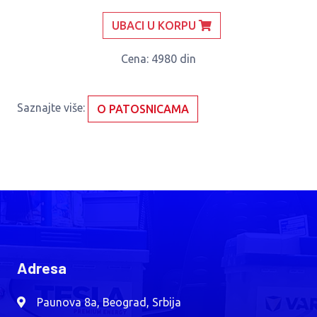
UBACI U KORPU
Cena
: 4980 din
Saznajte više:
O PATOSNICAMA
Adresa
Paunova 8a, Beograd, Srbija