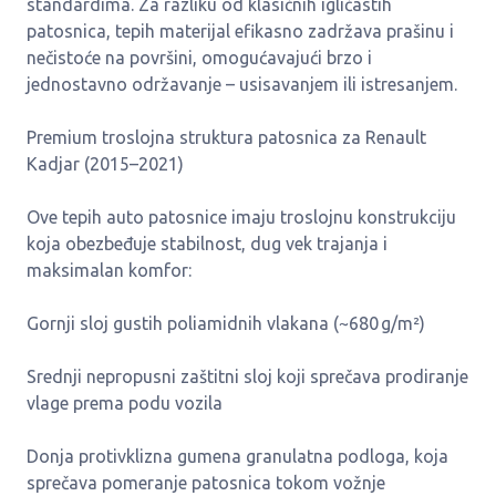
standardima. Za razliku od klasičnih igličastih
patosnica, tepih materijal efikasno zadržava prašinu i
nečistoće na površini, omogućavajući brzo i
jednostavno održavanje – usisavanjem ili istresanjem.
Premium troslojna struktura patosnica za Renault
Kadjar (2015–2021)
Ove tepih auto patosnice imaju troslojnu konstrukciju
koja obezbeđuje stabilnost, dug vek trajanja i
maksimalan komfor:
Gornji sloj gustih poliamidnih vlakana (~680 g/m²)
Srednji nepropusni zaštitni sloj koji sprečava prodiranje
vlage prema podu vozila
Donja protivklizna gumena granulatna podloga, koja
sprečava pomeranje patosnica tokom vožnje