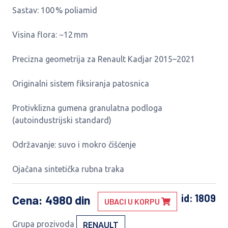
Sastav: 100 % poliamid
Visina flora: ~12 mm
Precizna geometrija za Renault Kadjar 2015–2021
Originalni sistem fiksiranja patosnica
Protivklizna gumena granulatna podloga
(autoindustrijski standard)
Održavanje: suvo i mokro čišćenje
Ojačana sintetička rubna traka
id: 1809
Cena
: 4980 din
UBACI U KORPU
Grupa prozivoda
RENAULT