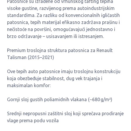
Patosnice su izrađene od vrhunskog tafting tepiha
visoke gustine, razvijenog prema autoindustrijskim
standardima. Za razliku od konvencionalnih igličastih
patosnica, tepih materijal efikasno zadržava prašinu i
nečistoće na površini, omogućavajući jednostavno i
brzo održavanje – usisavanjem ili istresanjem.
Premium troslojna struktura patosnica za Renault
Talisman (2015–2021)
Ove tepih auto patosnice imaju troslojnu konstrukciju
koja obezbeđuje stabilnost, dug vek trajanja i
maksimalan komfor:
Gornji sloj gustih poliamidnih vlakana (~680 g/m²)
Srednji nepropusni zaštitni sloj koji sprečava prodiranje
vlage prema podu vozila