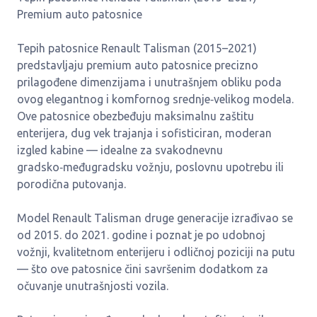
Premium auto patosnice
Tepih patosnice Renault Talisman (2015–2021)
predstavljaju premium auto patosnice precizno
prilagođene dimenzijama i unutrašnjem obliku poda
ovog elegantnog i komfornog srednje‑velikog modela.
Ove patosnice obezbeđuju maksimalnu zaštitu
enterijera, dug vek trajanja i sofisticiran, moderan
izgled kabine — idealne za svakodnevnu
gradsko‑međugradsku vožnju, poslovnu upotrebu ili
porodična putovanja.
Model Renault Talisman druge generacije izrađivao se
od 2015. do 2021. godine i poznat je po udobnoj
vožnji, kvalitetnom enterijeru i odličnoj poziciji na putu
— što ove patosnice čini savršenim dodatkom za
očuvanje unutrašnjosti vozila.