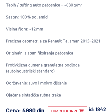
Tepih / tufting auto patosnice – ~680 g/m²
Sastav: 100 % poliamid
Visina flora: ~12 mm
Precizna geometrija za Renault Talisman 2015–2021
Originalni sistem fiksiranja patosnica
Protivklizna gumena granulatna podloga
(autoindustrijski standard)
Održavanje: suvo i mokro čišćenje
Ojačana sintetička rubna traka
id: 1842
Cena
: 4980 din
UBACI U KORPU