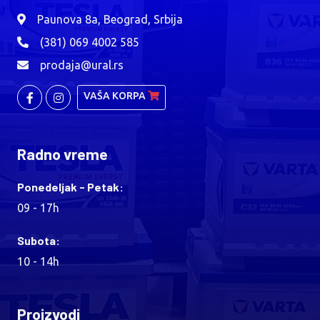
Paunova 8a, Beograd, Srbija
(381) 069 4002 585
prodaja@ural.rs
VAŠA KORPA
Radno vreme
Ponedeljak - Petak:
09 - 17h
Subota:
10 - 14h
Proizvodi