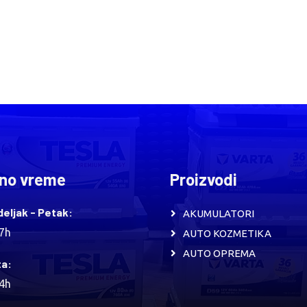
no vreme
Proizvodi
eljak - Petak:
AKUMULATORI
17h
AUTO KOZMETIKA
AUTO OPREMA
a:
14h