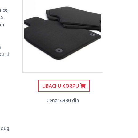
ice,
da
em
m
u ili
UBACI U KORPU
Cena
: 4980 din
, dug