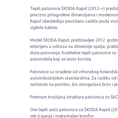
Tepih patosnice ŠKODA Rapid (2012–>) predstav
precizno prilagođene dimenzijama i modernom
Rapid obezbeđuju pouzdanu zaštitu poda vozil
izgledu kabine.
Model ŠKODA Rapid, predstavljen 2012. godin
enterijeru u odnosu na dimenzije spolja, prakt
duža putovanja. Kvalitetne tepih patosnice s
automobila koji se često koriste.
Patosnice su izrađene od vrhunskog holandsko
autoindustrijskim standardima. Za razliku od kl
nečistoće na površini, što omogućava brzo i j
Premium troslojna struktura patosnica za ŠK
Ove tepih auto patosnice za ŠKODA Rapid (201
vek trajanja i maksimalan komfor: