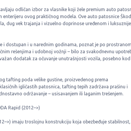
ljaju odličan izbor za vlasnike koji žele premium auto patosn
 enterijeru ovog praktičnog modela. Ove auto patosnice Ško
a, dug vek trajanja i vizuelno doprinose uređenom i luksuznij
e i dostupan i u narednim godinama, poznat je po prostrano
ičnim rešenjima i udobnoj vožnji – bilo za svakodnevnu upotreb
u važan dodatak za očuvanje unutrašnjosti vozila, posebno kod
g tafting poda velike gustine, proizvedenog prema
asičnih igličastih patosnica, tafting tepih zadržava prašinu i
ednostavno održavanje – usisavanjem ili laganim trešenjem.
ODA Rapid (2012–>)
2–>) imaju troslojnu konstrukciju koja obezbeđuje stabilnost