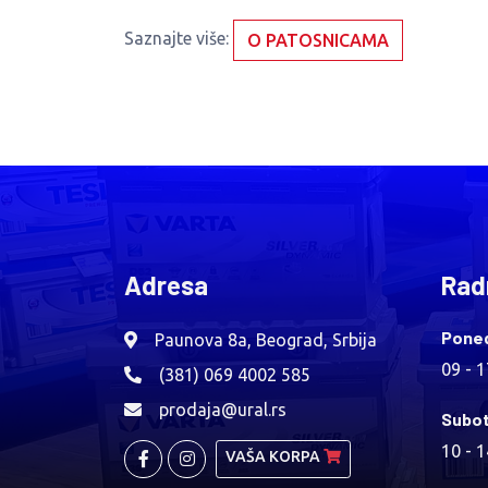
Saznajte više:
O PATOSNICAMA
Adresa
Rad
Poned
Paunova 8a, Beograd, Srbija
09 - 
(381) 069 4002 585
prodaja@ural.rs
Subot
10 - 
VAŠA KORPA