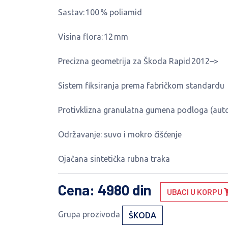
Sastav: 100 % poliamid
Visina flora: 12 mm
Precizna geometrija za Škoda Rapid 2012–>
Sistem fiksiranja prema fabričkom standardu
Protivklizna granulatna gumena podloga (auto
Održavanje: suvo i mokro čišćenje
Ojačana sintetička rubna traka
Cena
: 4980 din
UBACI U KORPU
Grupa prozivoda
ŠKODA