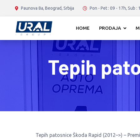
Paunova 8a, Beograd, Srbija
Pon - Pet : 09 - 17h, Sub : 
HOME
PRODAJA
M
Tepih pat
Tepih patosnice Škoda Rapid (2012–>) – Prem