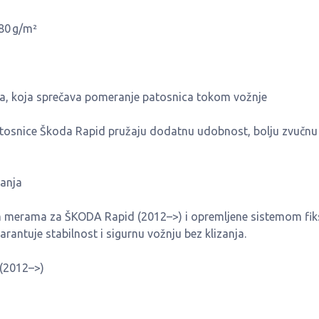
680 g/m²
a, koja sprečava pomeranje patosnica tokom vožnje
tosnice Škoda Rapid pružaju dodatnu udobnost, bolju zvučnu
ranja
im merama za ŠKODA Rapid (2012–>) i opremljene sistemom fik
rantuje stabilnost i sigurnu vožnju bez klizanja.
 (2012–>)