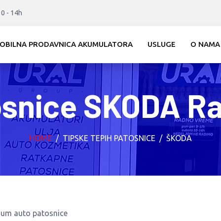
10 - 14h
OBILNA PRODAVNICA AKUMULATORA
USLUGE
O NAMA
osnice SKODA Ra
HOME
TIPSKE TEPIH PATOSNICE
ŠKODA
ium auto patosnice