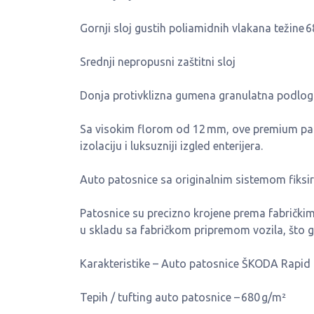
Gornji sloj gustih poliamidnih vlakana težine 
Srednji nepropusni zaštitni sloj
Donja protivklizna gumena granulatna podlog
Sa visokim florom od 12 mm, ove premium pa
izolaciju i luksuzniji izgled enterijera.
Auto patosnice sa originalnim sistemom fiksi
Patosnice su precizno krojene prema fabričk
u skladu sa fabričkom pripremom vozila, što ga
Karakteristike – Auto patosnice ŠKODA Rapid
Tepih / tufting auto patosnice – 680 g/m²