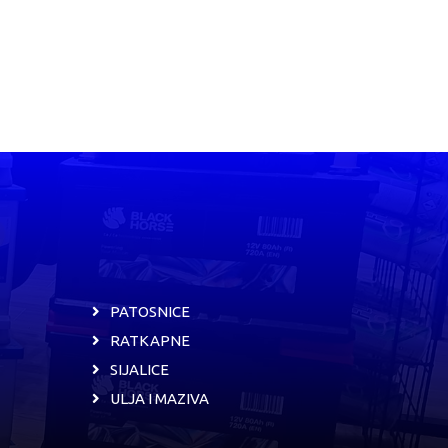
PATOSNICE
RATKAPNE
SIJALICE
ULJA I MAZIVA