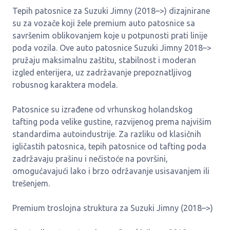
Tepih patosnice za Suzuki Jimny (2018–>) dizajnirane
su za vozače koji žele premium auto patosnice sa
savršenim oblikovanjem koje u potpunosti prati linije
poda vozila. Ove auto patosnice Suzuki Jimny 2018–>
pružaju maksimalnu zaštitu, stabilnost i moderan
izgled enterijera, uz zadržavanje prepoznatljivog
robusnog karaktera modela.
Patosnice su izrađene od vrhunskog holandskog
tafting poda velike gustine, razvijenog prema najvišim
standardima autoindustrije. Za razliku od klasičnih
igličastih patosnica, tepih patosnice od tafting poda
zadržavaju prašinu i nečistoće na površini,
omogućavajući lako i brzo održavanje usisavanjem ili
trešenjem.
Premium troslojna struktura za Suzuki Jimny (2018–>)