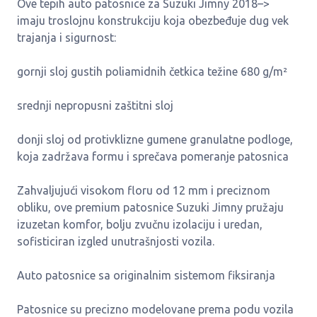
Ove tepih auto patosnice za Suzuki Jimny 2018–>
imaju troslojnu konstrukciju koja obezbeđuje dug vek
trajanja i sigurnost:
gornji sloj gustih poliamidnih četkica težine 680 g/m²
srednji nepropusni zaštitni sloj
donji sloj od protivklizne gumene granulatne podloge,
koja zadržava formu i sprečava pomeranje patosnica
Zahvaljujući visokom floru od 12 mm i preciznom
obliku, ove premium patosnice Suzuki Jimny pružaju
izuzetan komfor, bolju zvučnu izolaciju i uredan,
sofisticiran izgled unutrašnjosti vozila.
Auto patosnice sa originalnim sistemom fiksiranja
Patosnice su precizno modelovane prema podu vozila