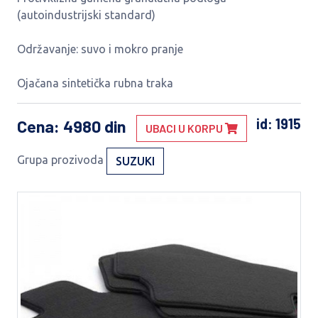
(autoindustrijski standard)
Održavanje: suvo i mokro pranje
Ojačana sintetička rubna traka
id: 1915
Cena
: 4980 din
UBACI U KORPU
Grupa prozivoda
SUZUKI