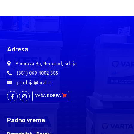
Adresa
Paunova 8a, Beograd, Srbija
(381) 069 4002 585
prodaja@ural.rs
VAŠA KORPA
Radno vreme
Ponedeljak - Petak: