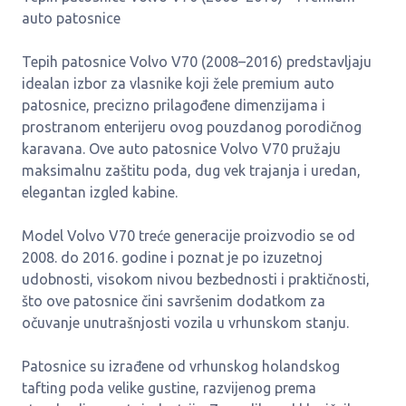
auto patosnice
Tepih patosnice Volvo V70 (2008–2016) predstavljaju
idealan izbor za vlasnike koji žele premium auto
patosnice, precizno prilagođene dimenzijama i
prostranom enterijeru ovog pouzdanog porodičnog
karavana. Ove auto patosnice Volvo V70 pružaju
maksimalnu zaštitu poda, dug vek trajanja i uredan,
elegantan izgled kabine.
Model Volvo V70 treće generacije proizvodio se od
2008. do 2016. godine i poznat je po izuzetnoj
udobnosti, visokom nivou bezbednosti i praktičnosti,
što ove patosnice čini savršenim dodatkom za
očuvanje unutrašnjosti vozila u vrhunskom stanju.
Patosnice su izrađene od vrhunskog holandskog
tafting poda velike gustine, razvijenog prema