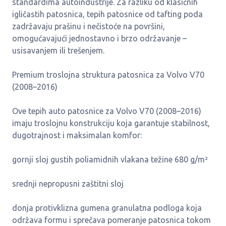
standardima autoindustrije. Za razliku od klasičnih
igličastih patosnica, tepih patosnice od tafting poda
zadržavaju prašinu i nečistoće na površini,
omogućavajući jednostavno i brzo održavanje –
usisavanjem ili trešenjem.
Premium troslojna struktura patosnica za Volvo V70
(2008–2016)
Ove tepih auto patosnice za Volvo V70 (2008–2016)
imaju troslojnu konstrukciju koja garantuje stabilnost,
dugotrajnost i maksimalan komfor:
gornji sloj gustih poliamidnih vlakana težine 680 g/m²
srednji nepropusni zaštitni sloj
donja protivklizna gumena granulatna podloga koja
održava formu i sprečava pomeranje patosnica tokom