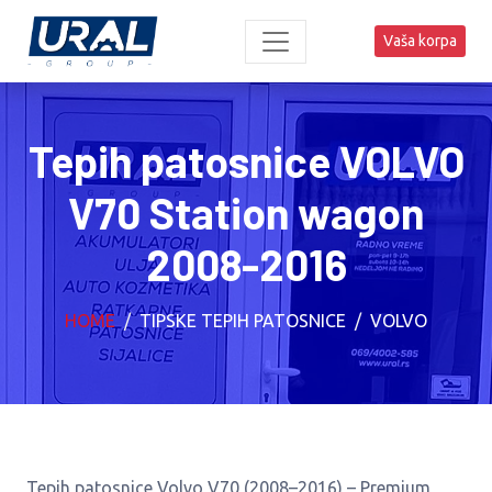
Vaša korpa
Tepih patosnice VOLVO
V70 Station wagon
2008-2016
HOME
TIPSKE TEPIH PATOSNICE
VOLVO
Tepih patosnice Volvo V70 (2008–2016) – Premium