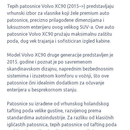
Tepih patosnice Volvo XC90 (2015–>) predstavljaju
vrhunski izbor za vlasnike koji žele premium auto
patosnice, precizno prilagođene dimenzijama i
luksuznom enterijeru ovog velikog SUV-a. Ove auto
patosnice Volvo XC90 pružaju maksimalnu zaštitu
poda, dug vek trajanja i sofisticiran izgled kabine.
Model Volvo XC90 druge generacije predstavljen je
2015. godine i poznat je po savremenom
skandinavskom dizajnu, naprednim bezbednosnim
sistemima i izuzetnom komforu u vožnji, što ove
patosnice čini idealnim dodatkom za očuvanje
enterijera u besprekornom stanju.
Patosnice su izrađene od vrhunskog holandskog
tafting poda velike gustine, razvijenog prema
standardima autoindustrije. Za razliku od klasičnih
igličastih patosnica, tepih patosnice od tafting poda