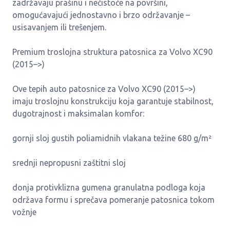
zadržavaju prašinu i nečistoće na površini,
omogućavajući jednostavno i brzo održavanje –
usisavanjem ili trešenjem.
Premium troslojna struktura patosnica za Volvo XC90
(2015–>)
Ove tepih auto patosnice za Volvo XC90 (2015–>)
imaju troslojnu konstrukciju koja garantuje stabilnost,
dugotrajnost i maksimalan komfor:
gornji sloj gustih poliamidnih vlakana težine 680 g/m²
srednji nepropusni zaštitni sloj
donja protivklizna gumena granulatna podloga koja
održava formu i sprečava pomeranje patosnica tokom
vožnje