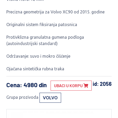
Precizna geometrija za Volvo XC90 od 2015. godine
Originalni sistem fiksiranja patosnica
Protivklizna granulatna gumena podloga
(autoindustrijski standard)
Održavanje: suvo i mokro čišćenje
Ojačana sintetička rubna traka
id: 2056
Cena
: 4980 din
UBACI U KORPU
Grupa prozivoda
VOLVO