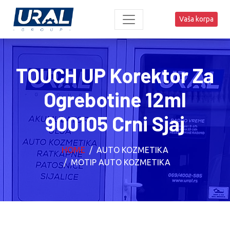
Vaša korpa
TOUCH UP Korektor Za
Ogrebotine 12ml
900105 Crni Sjaj
HOME
AUTO KOZMETIKA
MOTIP AUTO KOZMETIKA