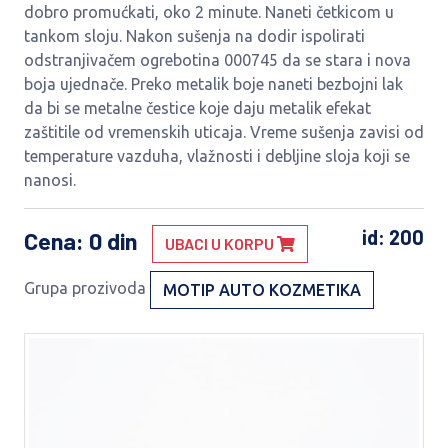
dobro promućkati, oko 2 minute. Naneti četkicom u
tankom sloju. Nakon sušenja na dodir ispolirati
odstranjivačem ogrebotina 000745 da se stara i nova
boja ujednače. Preko metalik boje naneti bezbojni lak
da bi se metalne čestice koje daju metalik efekat
zaštitile od vremenskih uticaja. Vreme sušenja zavisi od
temperature vazduha, vlažnosti i debljine sloja koji se
nanosi.
id: 200
Cena
: 0 din
UBACI U KORPU
Grupa prozivoda
MOTIP AUTO KOZMETIKA