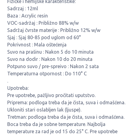
Fizičke i hemijske karakteristike:
Sadrzaj : 12ml
Baza : Acrylic resin
VOC-sadržaj : Približno 88% w/w
Sadržaj čvrste materije : Približno 12% w/w
Sjaj : Sjaj 80-85 pod uglom od 60°
Pokrivnost : Mala oštećenja
Suvo na prašinu : Nakon 5 do 10 minuta
Suvo na dodir : Nakon 10 do 20 minuta
Potpuno suvo / pre-spreivo : Nakon 2 sata
Temperaturna otpornost : Do 110° C
.
Upotreba:
Pre upotrebe, pažljivo pročitati uputstvo.
Priprema: podloga treba da je čista, suva i odmašćena.
Ukloniti stari oslabljen lak (ljuspe).
Tretman: podloga treba da je čista, suva i odmašćena.
Boca treba da je sobne temperature. Najbolja
temperature za rad je od 15 do 25° C. Pre upotrebe