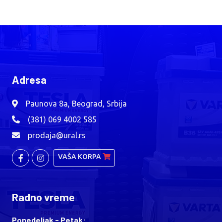
Adresa
Paunova 8a, Beograd, Srbija
(381) 069 4002 585
prodaja@ural.rs
VAŠA KORPA
Radno vreme
Ponedeljak - Petak: