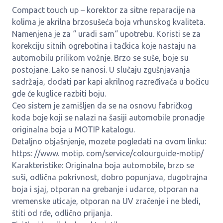
Compact touch up – korektor za sitne reparacije na
kolima je akrilna brzosušeća boja vrhunskog kvaliteta.
Namenjena je za “ uradi sam“ upotrebu. Koristi se za
korekciju sitnih ogrebotina i tačkica koje nastaju na
automobilu prilikom vožnje. Brzo se suše, boje su
postojane. Lako se nanosi. U slučaju zgušnjavanja
sadržaja, dodati par kapi akrilnog razređivača u bočicu
gde će kuglice razbiti boju.
Ceo sistem je zamišljen da se na osnovu fabričkog
koda boje koji se nalazi na šasiji automobile pronadje
originalna boja u MOTIP katalogu.
Detaljno objašnjenje, mozete pogledati na ovom linku:
https: //www. motip. com/service/colourguide-motip/
Karakteristike: Originalna boja automobile, brzo se
suši, odlična pokrivnost, dobro popunjava, dugotrajna
boja i sjaj, otporan na grebanje i udarce, otporan na
vremenske uticaje, otporan na UV zračenje i ne bledi,
štiti od rđe, odlično prijanja.