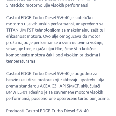
Sintetičko motorno ulje visokih performansi
Castrol EDGE Turbo Diesel 5W-40 je sintetičko
motorno ulje vrhunskih performansi, unapređeno sa
TITANIUM FST tehnologijom za maksimalnu zaštitu i
efikasnost motora. Ovo ulje omogućava da motor
pruža najbolje performanse u svim uslovima vožnje,
smanjuje trenje i jača uljni film, čime štiti kritične
komponente motora čak i pod visokim pritiscima i
temperaturama.
Castrol EDGE Turbo Diesel 5W-40 je pogodno za
benzinske i dizel motore koji zahtevaju upotrebu ulja
prema standardu ACEA C3 i API SM/CF, uključujući
BMW LL-01. Idealno je za savremene motore visokih
performansi, posebno one opterećene turbo punjačima.
Prednosti Castrol EDGE Turbo Diesel 5W-40