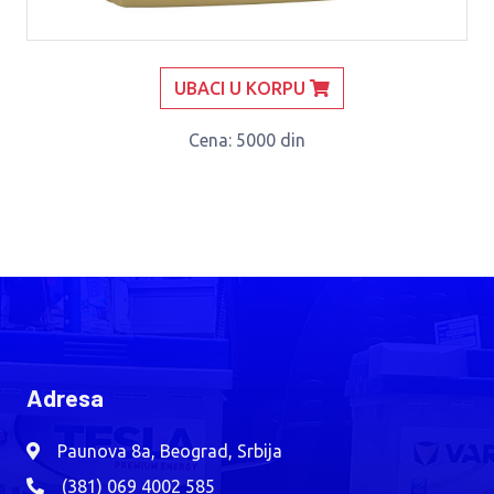
UBACI U KORPU
Cena
: 5000 din
Adresa
Paunova 8a, Beograd, Srbija
(381) 069 4002 585