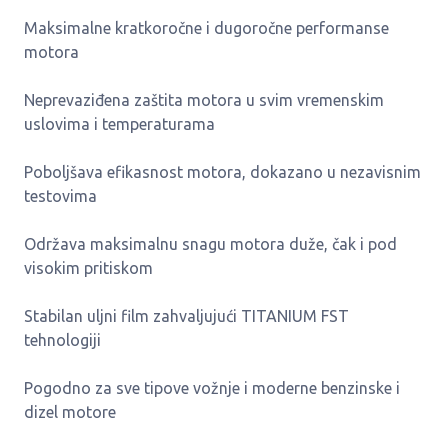
Maksimalne kratkoročne i dugoročne performanse
motora
Neprevaziđena zaštita motora u svim vremenskim
uslovima i temperaturama
Poboljšava efikasnost motora, dokazano u nezavisnim
testovima
Održava maksimalnu snagu motora duže, čak i pod
visokim pritiskom
Stabilan uljni film zahvaljujući TITANIUM FST
tehnologiji
Pogodno za sve tipove vožnje i moderne benzinske i
dizel motore