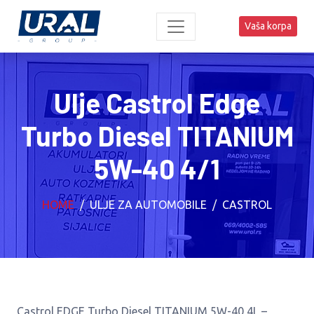
Vaša korpa
Ulje Castrol Edge
Turbo Diesel TITANIUM
5W-40 4/1
HOME
ULJE ZA AUTOMOBILE
CASTROL
Castrol EDGE Turbo Diesel TITANIUM 5W-40 4L –