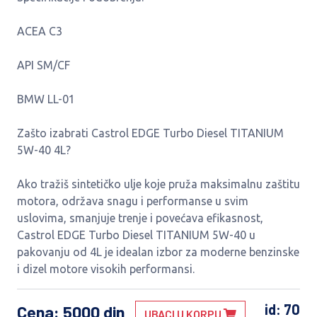
ACEA C3
API SM/CF
BMW LL-01
Zašto izabrati Castrol EDGE Turbo Diesel TITANIUM
5W-40 4L?
Ako tražiš sintetičko ulje koje pruža maksimalnu zaštitu
motora, održava snagu i performanse u svim
uslovima, smanjuje trenje i povećava efikasnost,
Castrol EDGE Turbo Diesel TITANIUM 5W-40 u
pakovanju od 4L je idealan izbor za moderne benzinske
i dizel motore visokih performansi.
id: 70
Cena
: 5000 din
UBACI U KORPU