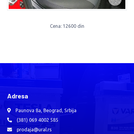
Cena
: 12600 din
Adresa
Paunova 8a, Beograd, Srbija
(381) 069 4002 585
prodaja@ural.rs