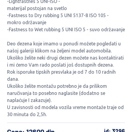
-Lightfastnes 5 UNI-ISO -
materijal postojan na svetlo
-Fastness to Dry rubbing 5 UNI 5137-8 ISO 105 -
mokro održavanje
-Fastness to Wet rubbing 5 UNI ISO 5 - suvo održavanje
Deo dezena koje imamo u ponudi možete pogledati u
našoj galeriji klikom na željeni model automobila.
Ukoliko želite neki drugi dezen možete nas kontaktirati
i mi ćemo Vam rado poslati još dostupnih dezena.
Rok isporuke tipskih presvlaka je od 7 do 10 radnih
dana.
Ukoliko želite montažu potrebno je da prilikom
naručivanja to posebno naglasite (dodatno se
naplaćuje I zakazuje).
U zavisnosti od modela vozila vreme montaže traje od
30 minuta do 2,5h.
Cena
: 12600 din
id: 3296