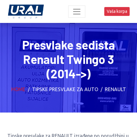
Vaša korpa
Presvlake sedista
Renault Twingo 3
(2014->)
HOME
TIPSKE PRESVLAKE ZA AUTO
RENAULT
Tipske presvlake za RENAULT izrađene po porudžbini u