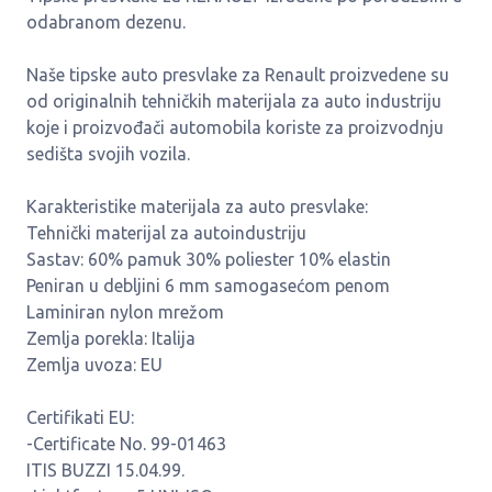
odabranom dezenu.
Naše tipske auto presvlake za Renault proizvedene su
od originalnih tehničkih materijala za auto industriju
koje i proizvođači automobila koriste za proizvodnju
sedišta svojih vozila.
Karakteristike materijala za auto presvlake:
Tehnički materijal za autoindustriju
Sastav: 60% pamuk 30% poliester 10% elastin
Peniran u debljini 6 mm samogasećom penom
Laminiran nylon mrežom
Zemlja porekla: Italija
Zemlja uvoza: EU
Certifikati EU:
-Certificate No. 99-01463
ITIS BUZZI 15.04.99.