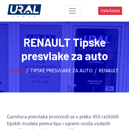
Vaša korpa
RENAULT Tipske
presvlake za auto
HOME
TIPSKE PRESVLAKE ZA AUTO
RENAULT
Garnitura presvlaka proizvodi se u preko 450 različitih
tipskih modela prema tipu i opremi vozila vodećih