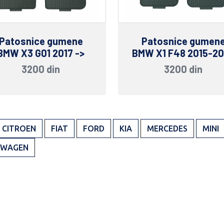
Patosnice gumene
Patosnice gumen
BMW X3 G01 2017 ->
BMW X1 F48 2015-2
3200 din
3200 din
CITROEN
FIAT
FORD
KIA
MERCEDES
MINI
SWAGEN