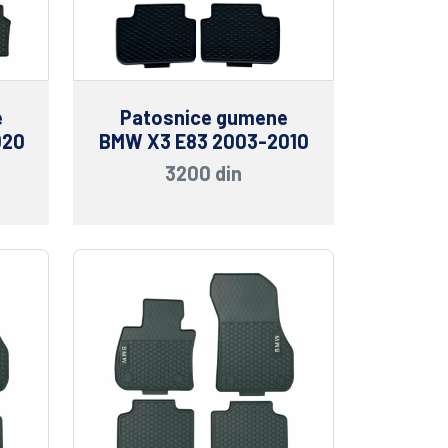
e
Patosnice gumene
020
BMW X3 E83 2003-2010
3200 din