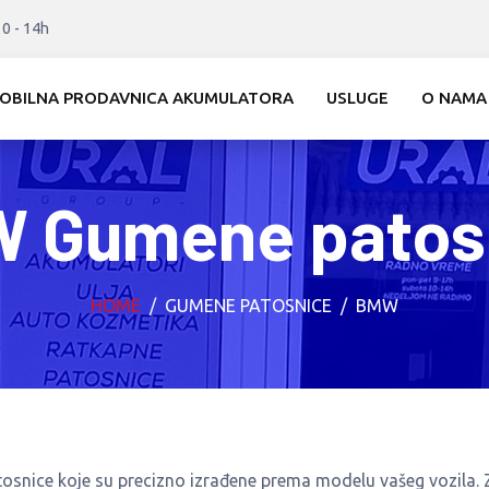
10 - 14h
OBILNA PRODAVNICA AKUMULATORA
USLUGE
O NAMA
 Gumene patos
HOME
GUMENE PATOSNICE
BMW
tosnice koje su precizno izrađene prema modelu vašeg vozila. 