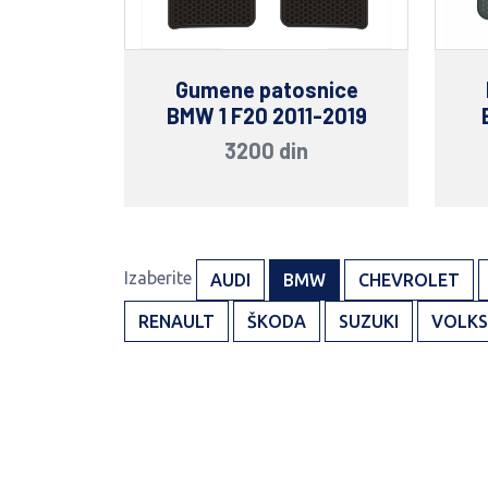
Gumene patosnice
BMW 1 F20 2011-2019
3200 din
Izaberite
AUDI
BMW
CHEVROLET
RENAULT
ŠKODA
SUZUKI
VOLK