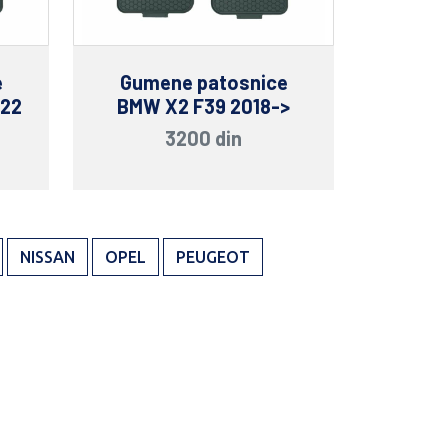
e
Gumene patosnice
022
BMW X2 F39 2018->
3200 din
NISSAN
OPEL
PEUGEOT