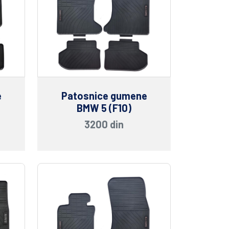
e
Patosnice gumene
BMW 5 (F10)
3200 din