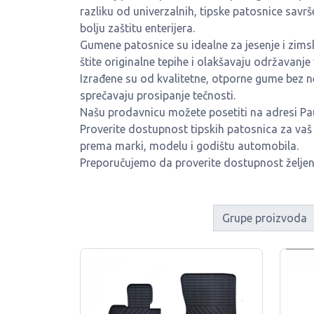
razliku od univerzalnih, tipske patosnice savrš
bolju zaštitu enterijera.
Gumene patosnice su idealne za jesenje i zimske
štite originalne tepihe i olakšavaju održavanje 
Izrađene su od kvalitetne, otporne gume bez ne
sprečavaju prosipanje tečnosti.
Našu prodavnicu možete posetiti na adresi Pa
Proverite dostupnost tipskih patosnica za vaš
prema marki, modelu i godištu automobila.
Preporučujemo da proverite dostupnost želje
Grupe proizvoda