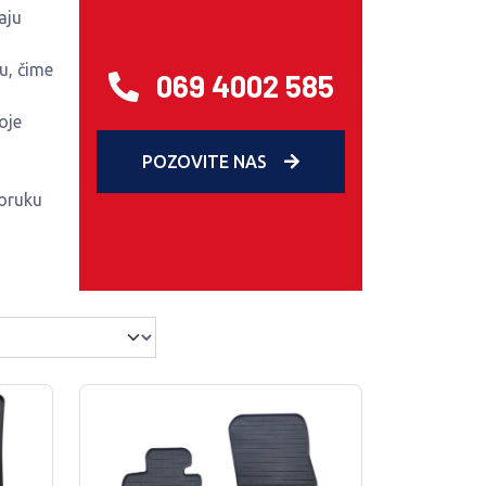
aju
u, čime
069 4002 585
oje
POZOVITE NAS
poruku