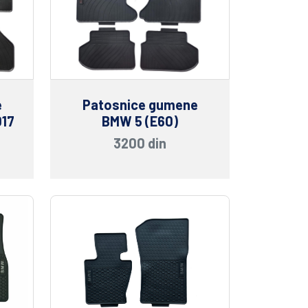
e
Patosnice gumene
017
BMW 5 (E60)
3200 din