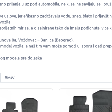
eno prijanjaju uz pod automobila, ne klize, ne savijaju se i pruž
 uslove, jer efikasno zadržavaju vodu, sneg, blato i prljavštin
vozila.
prijatnih mirisa, a dizajnirane tako da imaju podignute ivice k
unova 8a, Voždovac – Banjica (Beograd).
 model vozila, a naš tim vam može pomoći u izboru i dati pre
nog modela pre dolaska