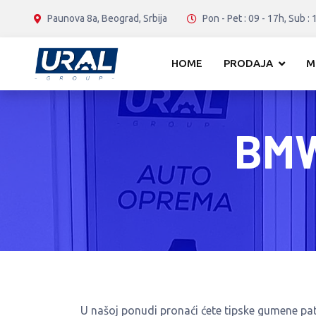
Paunova 8a, Beograd, Srbija
Pon - Pet : 09 - 17h, Sub : 
HOME
PRODAJA
M
BMW
U našoj ponudi pronaći ćete tipske gumene pa