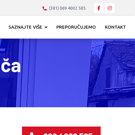
(381) 069 4002 585
SAZNAJTE VIŠE
PREPORUČUJEMO
KONTAKT
ača