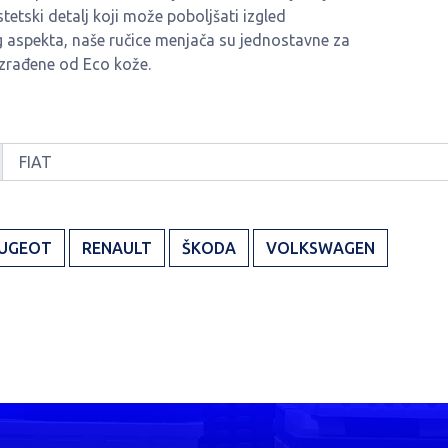
tetski detalj koji može poboljšati izgled
g aspekta, naše ručice menjača su jednostavne za
izrađene od Eco kože.
UGEOT
RENAULT
ŠKODA
VOLKSWAGEN