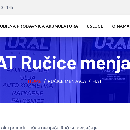
10 - 14h
OBILNA PRODAVNICA AKUMULATORA
USLUGE
O NAMA
AT Ručice menj
HOME
RUČICE MENJAČA
FIAT
iroku ponudu ručica menjača. Ručica menjača je