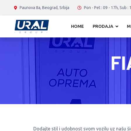
Paunova 8a, Beograd, Srbija
Pon - Pet : 09 - 17h, Sub : 
HOME
PRODAJA
M
FI
Dodajte stil i udobnost svom vozilu uz našu š