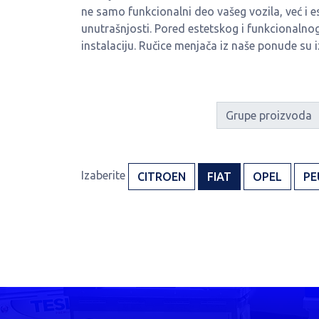
ne samo funkcionalni deo vašeg vozila, već i es
unutrašnjosti. Pored estetskog i funkcionalno
instalaciju. Ručice menjača iz naše ponude su 
Grupe proizvoda
Izaberite
CITROEN
FIAT
OPEL
PE