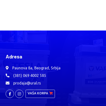
Adresa
Paunova 8a, Beograd, Srbija
(381) 069 4002 585
prodaja@ural.rs
VAŠA KORPA