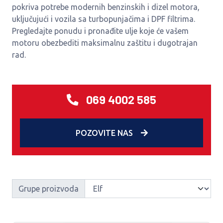
pokriva potrebe modernih benzinskih i dizel motora,
uključujući i vozila sa turbopunjačima i DPF filtrima.
Pregledajte ponudu i pronađite ulje koje će vašem
motoru obezbediti maksimalnu zaštitu i dugotrajan
rad.
069 4002 585
POZOVITE NAS
Grupe proizvoda