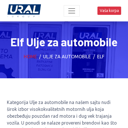
Vaša korpa
Elf Ulje za automobile
HOME
ULJE ZA AUTOMOBILE
ELF
Kategorija Ulje za automobile na našem sajtu nudi
širok izbor visokokvalitetnih motornih ulja koja
obezbeđuju pouzdan rad motora i dug vek trajanja
vozila. U ponudi se nalaze provereni brendovi kao što