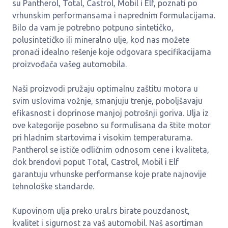
su Pantherol, Total, Castrol, Mobil i Elf, poznati po
vrhunskim performansama i naprednim formulacijama.
Bilo da vam je potrebno potpuno sintetičko,
polusintetičko ili mineralno ulje, kod nas možete
pronaći idealno rešenje koje odgovara specifikacijama
proizvođača vašeg automobila.
Naši proizvodi pružaju optimalnu zaštitu motora u
svim uslovima vožnje, smanjuju trenje, poboljšavaju
efikasnost i doprinose manjoj potrošnji goriva. Ulja iz
ove kategorije posebno su formulisana da štite motor
pri hladnim startovima i visokim temperaturama.
Pantherol se ističe odličnim odnosom cene i kvaliteta,
dok brendovi poput Total, Castrol, Mobil i Elf
garantuju vrhunske performanse koje prate najnovije
tehnološke standarde.
Kupovinom ulja preko ural.rs birate pouzdanost,
kvalitet i sigurnost za vaš automobil. Naš asortiman